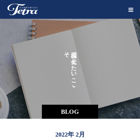
そ
で
の
え
た
い
こ
と
BLOG
2022年 2月