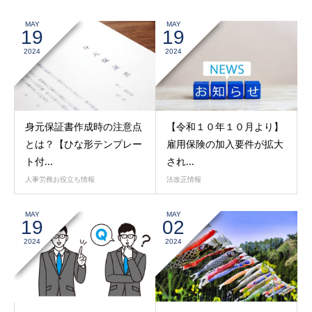
MAY
MAY
19
19
2024
2024
身元保証書作成時の注意点
【令和１０年１０月より】
とは？【ひな形テンプレー
雇用保険の加入要件が拡大
ト付...
され...
人事労務お役立ち情報
法改正情報
MAY
MAY
19
02
2024
2024