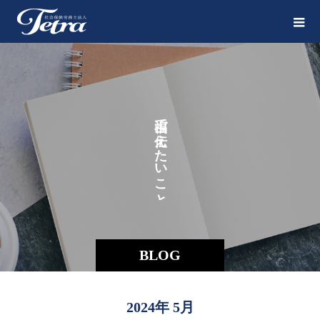
で
え
た
い
こ
と
BLOG
2024年 5月