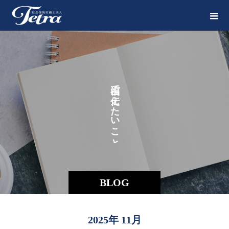
で
え
た
い
こ
と
BLOG
2025年 11月