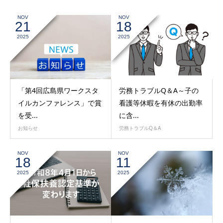
NOV
NOV
21
18
2025
2025
「第4回広島県ワークスタ
労務トラブルQ＆A～子の
イルカンファレンス」で賞
看護等休暇を有休の出勤率
を受...
に含...
お知らせ
労務トラブルQ＆A
NOV
NOV
18
11
2025
2025