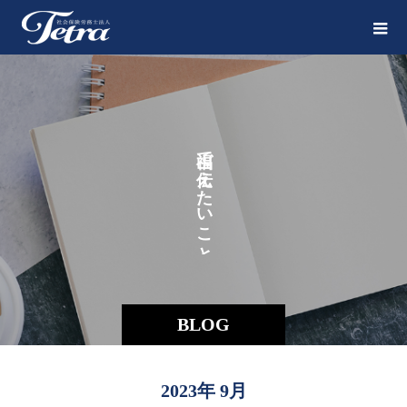
そ
で
え
た
い
こ
と
BLOG
2023年 9月