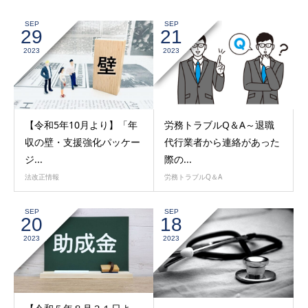
SEP
SEP
29
21
2023
2023
【令和5年10月より】「年
労務トラブルQ＆A～退職
収の壁・支援強化パッケー
代行業者から連絡があった
ジ...
際の...
法改正情報
労務トラブルQ＆A
SEP
SEP
20
18
2023
2023