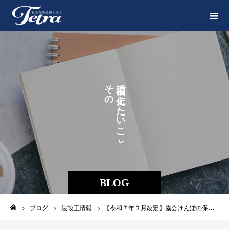
そ
で
の
え
ま
た
ま
い
に
こ
。
と
BLOG
ブログ
法改正情報
【令和７年３月改定】協会けんぽの保険料率が改定されます