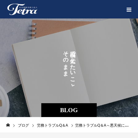
そ
で
の
え
ま
た
ま
い
に
こ
。
と
BLOG
ブログ
労務トラブルQ＆A
労務トラブルQ＆A～悪天候により従業員を休業させるときの給与の取り扱いとは？～