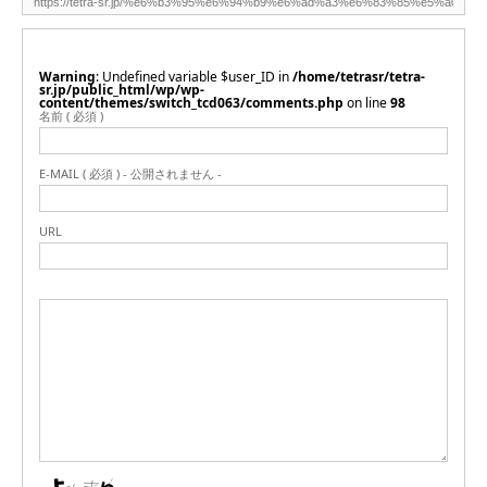
Warning
: Undefined variable $user_ID in
/home/tetrasr/tetra-
sr.jp/public_html/wp/wp-
content/themes/switch_tcd063/comments.php
on line
98
名前 ( 必須 )
E-MAIL ( 必須 ) - 公開されません -
URL