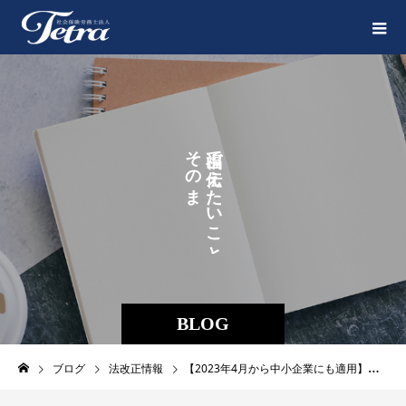
そ
で
の
え
ま
た
ま
い
に
こ
。
と
BLOG
ブログ
法改正情報
【2023年4月から中小企業にも適用】月60時間超の時間外労働の割増率引上げと実務対応とは？