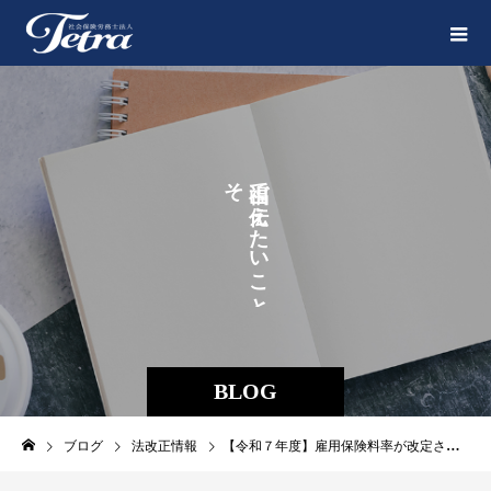
そ
で
の
え
ま
た
ま
い
に
こ
。
と
BLOG
ブログ
法改正情報
【令和７年度】雇用保険料率が改定されます